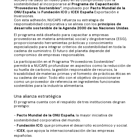
NUCAPS ha dado un nuevo paso en su compromiso con la
sostenibilidad al incorporarse al
Programa de Capacitación
“Proveedores Sostenibles”
, impulsado por
Pacto Mundial de la
ONU España
, la
Fundación ICO
y
ICEX España
Exportación e
Inversiones.
Con esta adhesión, NUCAPS refuerza su estrategia de
responsabilidad corporativa y se alinea con los
principios de
desarrollo sostenible de la Agenda 2030 de las Naciones Unidas
.
El programa está diseñado para capacitar a empresas
proveedoras en materia ambiental, social y de gobernanza (ESG),
proporcionando herramientas prácticas y conocimiento
especializado para integrar criterios de sostenibilidad en toda la
cadena de suministro. El futuro del planeta depende del
compromiso de empresas responsables.
La participación en el Programa “Proveedores Sostenibles”
permitirá a NUCAPS profundizar en aspectos como la reducción de
su huella de carbono, la gestión responsable de recursos, la
trazabilidad de materias primas y el fomento de prácticas éticas en
su cadena de valor. Todo ello con el objetivo de posicionarse
como un proveedor de referencia en ingredientes funcionales
sostenibles para la industria alimentaria.
Una alianza estratégica
El programa cuenta con el respaldo de tres instituciones de gran
prestigio:
Pacto Mundial de la ONU España
, la mayor iniciativa de
sostenibilidad corporativa del mundo.
Fundación ICO
, que promueve el desarrollo económico y social.
ICEX
, que apoya la internacionalización de las empresas
españolas.